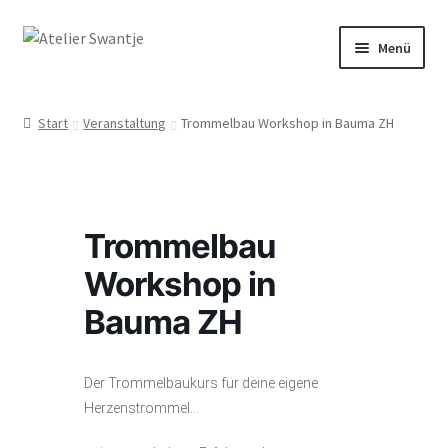
Menü
Start
Start
Veranstaltung
Trommelbau Workshop in Bauma ZH
Dein Weg mit Herz
Kasse
Trommelbau
Mein Konto
Workshop in
Räuchern & Trommeln
Bauma ZH
Shop
Der Trommelbaukurs für deine eigene
Herzenstrommel…
Veranstaltungen