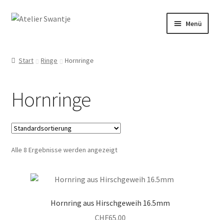
Menü
Start
Start
Ringe
Hornringe
Dein Weg mit Herz
Hornringe
Kasse
Mein Konto
Alle 8 Ergebnisse werden angezeigt
Räuchern & Trommeln
Shop
Hornring aus Hirschgeweih 16.5mm
Veranstaltungen
CHF
65.00