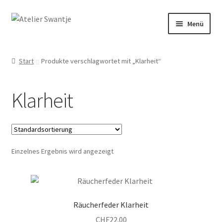
Menü
Start
Start
Produkte verschlagwortet mit „Klarheit“
Dein Weg mit Herz
Klarheit
Kasse
Mein Konto
Einzelnes Ergebnis wird angezeigt
Räuchern & Trommeln
Shop
Räucherfeder Klarheit
Veranstaltungen
CHF
22.00