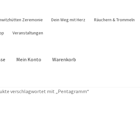
hwitzhütten Zeremonie
Dein Weg mit Herz
Räuchern & Trommeln
op
Veranstaltungen
sse
Mein Konto
Warenkorb
äuchern & Trommeln
Shop
Veranstaltungen
Warenkorb
ukte verschlagwortet mit „Pentagramm“