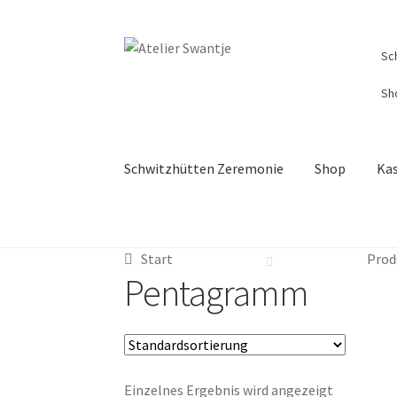
Sc
Sh
Schwitzhütten Zeremonie
Shop
Ka
Start
Dein Weg mit Herz
Kasse
Mein Konto
R
Start
Prod
Pentagramm
Einzelnes Ergebnis wird angezeigt