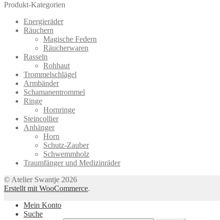
Produkt-Kategorien
Energieräder
Räuchern
Magische Federn
Räucherwaren
Rasseln
Rohhaut
Trommelschlägel
Armbänder
Schamanentrommel
Ringe
Hornringe
Steincollier
Anhänger
Horn
Schutz-Zauber
Schwemmholz
Traumfänger und Medizinräder
© Atelier Swantje 2026
Erstellt mit WooCommerce
.
Mein Konto
Suche