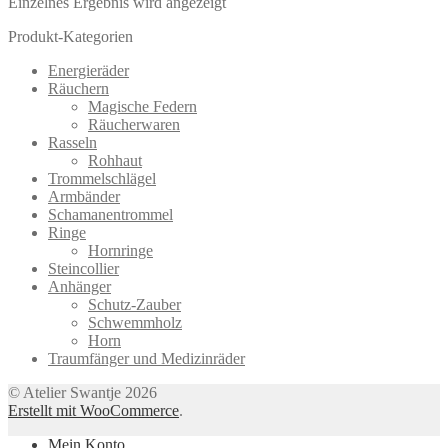
Einzelnes Ergebnis wird angezeigt
Produkt-Kategorien
Energieräder
Räuchern
Magische Federn
Räucherwaren
Rasseln
Rohhaut
Trommelschlägel
Armbänder
Schamanentrommel
Ringe
Hornringe
Steincollier
Anhänger
Schutz-Zauber
Schwemmholz
Horn
Traumfänger und Medizinräder
© Atelier Swantje 2026
Erstellt mit WooCommerce
.
Mein Konto