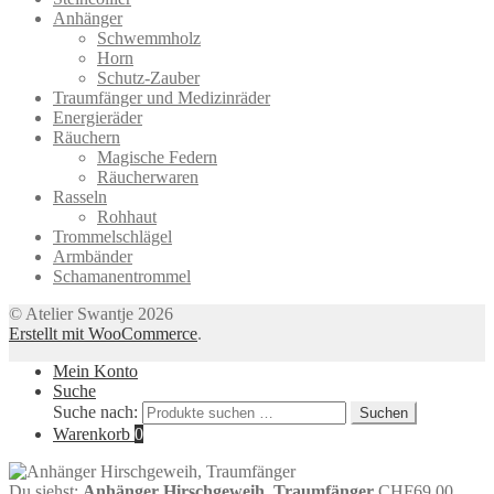
Anhänger
Schwemmholz
Horn
Schutz-Zauber
Traumfänger und Medizinräder
Energieräder
Räuchern
Magische Federn
Räucherwaren
Rasseln
Rohhaut
Trommelschlägel
Armbänder
Schamanentrommel
© Atelier Swantje 2026
Erstellt mit WooCommerce
.
Mein Konto
Suche
Suche nach:
Suchen
Warenkorb
0
Du siehst:
Anhänger Hirschgeweih, Traumfänger
CHF
69.00