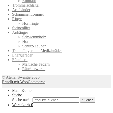
Rohhaut
Trommelschlägel
Armbänder
Schamanentrommel
Ringe
Hornringe
Steincollier
Anhänger
Schwemmholz
Horn
Schutz-Zauber
Traumfänger und Medizinräder
Energieräder
Räuchern
Magische Federn
Räucherwaren
© Atelier Swantje 2026
Erstellt mit WooCommerce
.
Mein Konto
Suche
Suche nach:
Suchen
Warenkorb
0