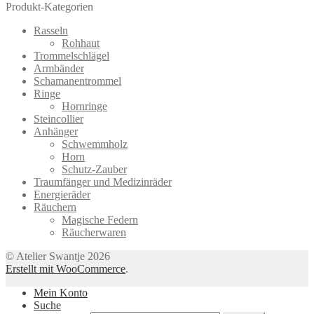
Produkt-Kategorien
Rasseln
Rohhaut
Trommelschlägel
Armbänder
Schamanentrommel
Ringe
Hornringe
Steincollier
Anhänger
Schwemmholz
Horn
Schutz-Zauber
Traumfänger und Medizinräder
Energieräder
Räuchern
Magische Federn
Räucherwaren
© Atelier Swantje 2026
Erstellt mit WooCommerce
.
Mein Konto
Suche