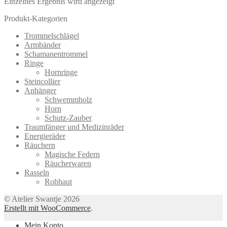
Einzelnes Ergebnis wird angezeigt
Produkt-Kategorien
Trommelschlägel
Armbänder
Schamanentrommel
Ringe
Hornringe
Steincollier
Anhänger
Schwemmholz
Horn
Schutz-Zauber
Traumfänger und Medizinräder
Energieräder
Räuchern
Magische Federn
Räucherwaren
Rasseln
Rohhaut
© Atelier Swantje 2026
Erstellt mit WooCommerce
.
Mein Konto