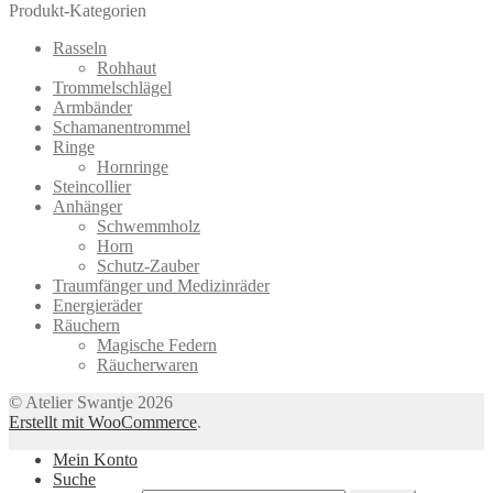
Produkt-Kategorien
Rasseln
Rohhaut
Trommelschlägel
Armbänder
Schamanentrommel
Ringe
Hornringe
Steincollier
Anhänger
Schwemmholz
Horn
Schutz-Zauber
Traumfänger und Medizinräder
Energieräder
Räuchern
Magische Federn
Räucherwaren
© Atelier Swantje 2026
Erstellt mit WooCommerce
.
Mein Konto
Suche