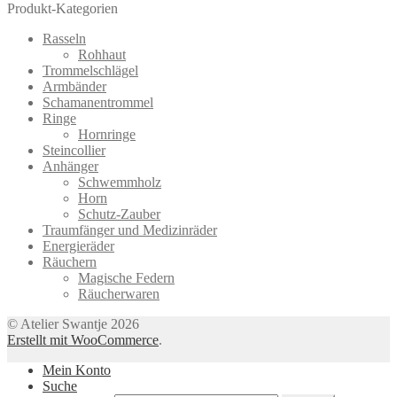
Produkt-Kategorien
Rasseln
Rohhaut
Trommelschlägel
Armbänder
Schamanentrommel
Ringe
Hornringe
Steincollier
Anhänger
Schwemmholz
Horn
Schutz-Zauber
Traumfänger und Medizinräder
Energieräder
Räuchern
Magische Federn
Räucherwaren
© Atelier Swantje 2026
Erstellt mit WooCommerce
.
Mein Konto
Suche