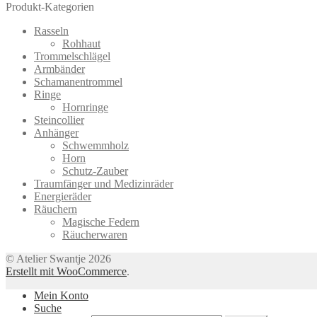
Produkt-Kategorien
Rasseln
Rohhaut
Trommelschlägel
Armbänder
Schamanentrommel
Ringe
Hornringe
Steincollier
Anhänger
Schwemmholz
Horn
Schutz-Zauber
Traumfänger und Medizinräder
Energieräder
Räuchern
Magische Federn
Räucherwaren
© Atelier Swantje 2026
Erstellt mit WooCommerce
.
Mein Konto
Suche