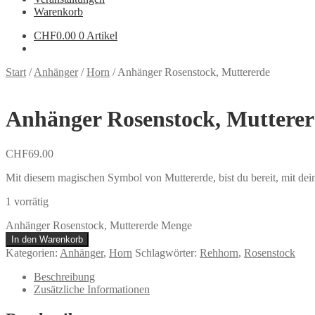
Warenkorb
CHF
0.00
0 Artikel
Start
/
Anhänger
/
Horn
/
Anhänger Rosenstock, Muttererde
Anhänger Rosenstock, Muttere
CHF
69.00
Mit diesem magischen Symbol von Muttererde, bist du bereit, mit de
1 vorrätig
Anhänger Rosenstock, Muttererde Menge
In den Warenkorb
Kategorien:
Anhänger
,
Horn
Schlagwörter:
Rehhorn
,
Rosenstock
Beschreibung
Zusätzliche Informationen