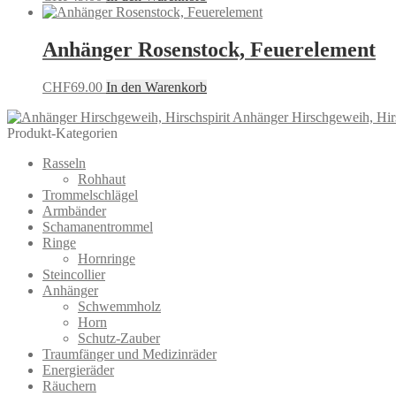
Anhänger Rosenstock, Feuerelement
CHF
69.00
In den Warenkorb
Anhänger Hirschgeweih, Hirs
Produkt-Kategorien
Rasseln
Rohhaut
Trommelschlägel
Armbänder
Schamanentrommel
Ringe
Hornringe
Steincollier
Anhänger
Schwemmholz
Horn
Schutz-Zauber
Traumfänger und Medizinräder
Energieräder
Räuchern