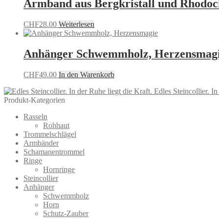
Armband aus Bergkristall und Rhodoc
CHF
28.00
Weiterlesen
Anhänger Schwemmholz, Herzensmag
CHF
49.00
In den Warenkorb
Edles Steincollier. In
Produkt-Kategorien
Rasseln
Rohhaut
Trommelschlägel
Armbänder
Schamanentrommel
Ringe
Hornringe
Steincollier
Anhänger
Schwemmholz
Horn
Schutz-Zauber