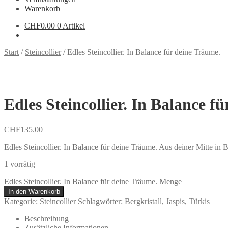
Warenkorb
CHF
0.00
0 Artikel
Start
/
Steincollier
/
Edles Steincollier. In Balance für deine Träume.
Edles Steincollier. In Balance f
CHF
135.00
Edles Steincollier. In Balance für deine Träume. Aus deiner Mitte in
1 vorrätig
Edles Steincollier. In Balance für deine Träume. Menge
In den Warenkorb
Kategorie:
Steincollier
Schlagwörter:
Bergkristall
,
Jaspis
,
Türkis
Beschreibung
Zusätzliche Informationen