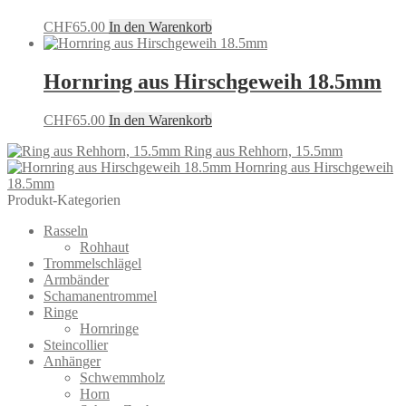
CHF
65.00
In den Warenkorb
Hornring aus Hirschgeweih 18.5mm
CHF
65.00
In den Warenkorb
Ring aus Rehhorn, 15.5mm
Hornring aus Hirschgeweih
18.5mm
Produkt-Kategorien
Rasseln
Rohhaut
Trommelschlägel
Armbänder
Schamanentrommel
Ringe
Hornringe
Steincollier
Anhänger
Schwemmholz
Horn