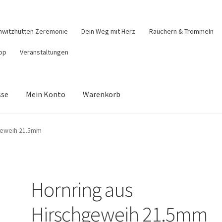
hwitzhütten Zeremonie
Dein Weg mit Herz
Räuchern & Trommeln
op
Veranstaltungen
sse
Mein Konto
Warenkorb
äuchern & Trommeln
Shop
Veranstaltungen
Warenkorb
geweih 21.5mm
Hornring aus
Hirschgeweih 21.5mm