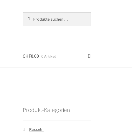
Suche
Suchen
nach:
CHF
0.00
0 Artikel
Produkt-Kategorien
Rasseln