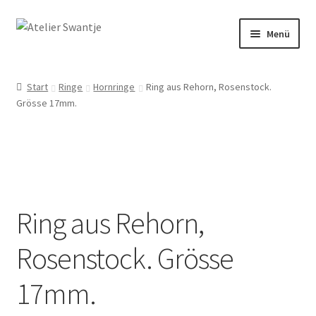
Zur
Zum
Menü
Navigation
Inhalt
springen
springen
Start
Start
Ringe
Hornringe
Ring aus Rehorn, Rosenstock.
Grösse 17mm.
Dein Weg mit Herz
Kasse
Mein Konto
Ring aus Rehorn,
Räuchern & Trommeln
Rosenstock. Grösse
Shop
17mm.
Veranstaltungen