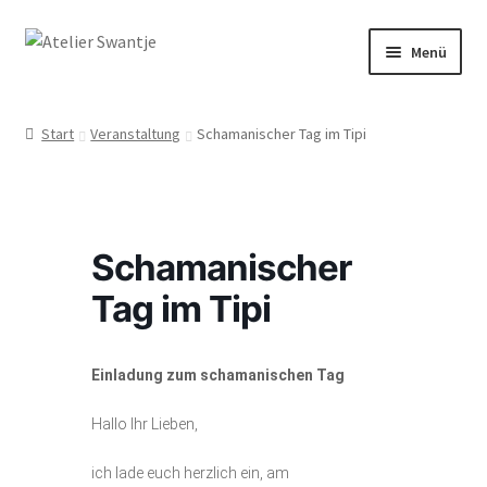
Zur
Zum
Menü
Navigation
Inhalt
springen
springen
Start
Start
Veranstaltung
Schamanischer Tag im Tipi
Dein Weg mit Herz
Kasse
Schamanischer
Mein Konto
Tag im Tipi
Räuchern & Trommeln
Einladung zum schamanischen Tag
Shop
Hallo Ihr Lieben,
Veranstaltungen
ich lade euch herzlich ein, am