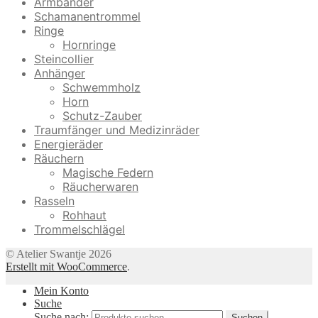
Armbänder
Schamanentrommel
Ringe
Hornringe
Steincollier
Anhänger
Schwemmholz
Horn
Schutz-Zauber
Traumfänger und Medizinräder
Energieräder
Räuchern
Magische Federn
Räucherwaren
Rasseln
Rohhaut
Trommelschlägel
© Atelier Swantje 2026
Erstellt mit WooCommerce
.
Mein Konto
Suche
Suche nach:
Suchen