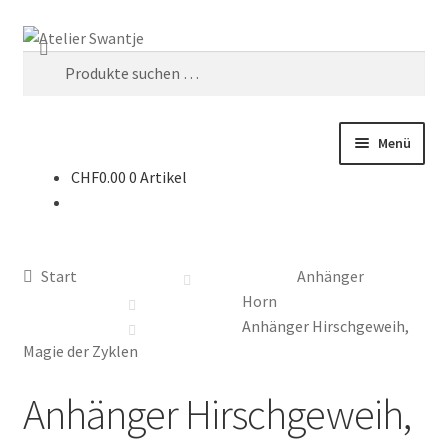
Zur
Zum
Suchen
Navigation
Inhalt
Suche
springen
springen
nach:
Menü
CHF
0.00
0 Artikel
Start
Dein Weg mit Herz
Start
Anhänger
Kasse
Horn
Anhänger Hirschgeweih,
Mein Konto
Magie der Zyklen
Anhänger Hirschgeweih,
Räuchern & Trommeln