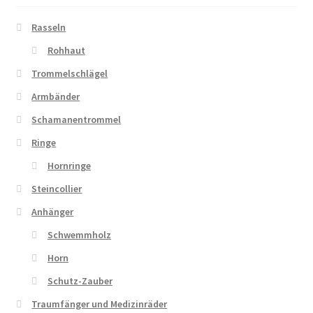
Rasseln
Rohhaut
Trommelschlägel
Armbänder
Schamanentrommel
Ringe
Hornringe
Steincollier
Anhänger
Schwemmholz
Horn
Schutz-Zauber
Traumfänger und Medizinräder