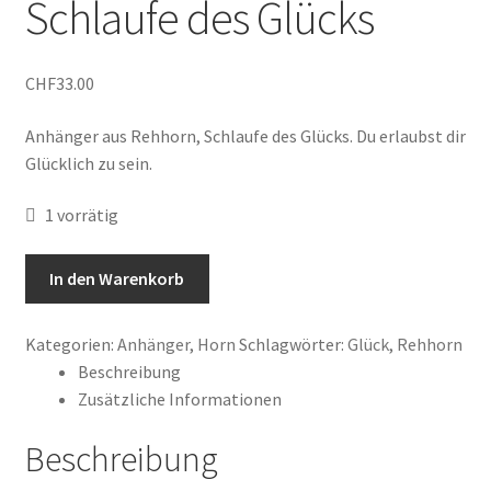
Schlaufe des Glücks
Shop
Veranstaltungen
CHF
33.00
Warenkorb
Anhänger aus Rehhorn, Schlaufe des Glücks. Du erlaubst dir
Glücklich zu sein.
1 vorrätig
Anhänger
In den Warenkorb
aus
Rehhorn,
Kategorien:
Anhänger
,
Horn
Schlagwörter:
Glück
,
Rehhorn
Schlaufe
Beschreibung
des
Zusätzliche Informationen
Glücks
Menge
Beschreibung