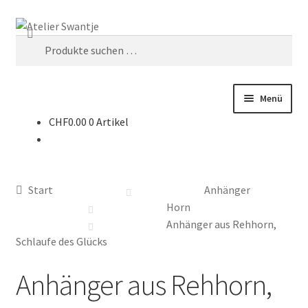
Zur
Zum
Suchen
Navigation
Inhalt
Suche
springen
springen
nach:
Menü
CHF
0.00
0 Artikel
Start
Dein Weg mit Herz
Start
Anhänger
Kasse
Horn
Anhänger aus Rehhorn,
Mein Konto
Schlaufe des Glücks
Anhänger aus Rehhorn,
Räuchern & Trommeln