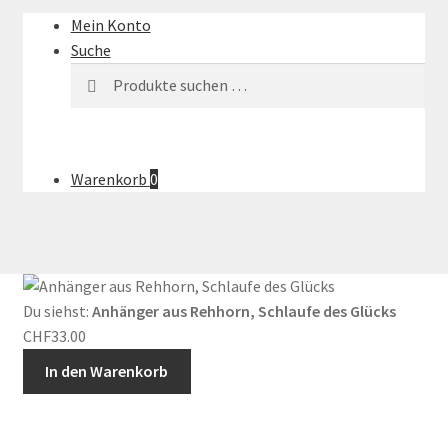
Mein Konto
Suche
Suche
Suchen
nach:
Warenkorb
0
Du siehst:
Anhänger aus Rehhorn, Schlaufe des Glücks
CHF
33.00
In den Warenkorb