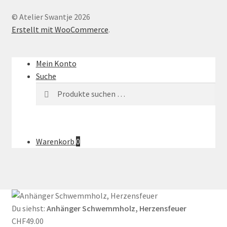
© Atelier Swantje 2026
Erstellt mit WooCommerce
.
Mein Konto
Suche
Suche
Suchen
nach:
Warenkorb
0
Du siehst:
Anhänger Schwemmholz, Herzensfeuer
CHF
49.00