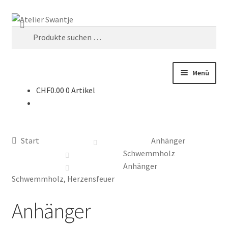
Zur
Zum
Suchen
Navigation
Inhalt
Suche
springen
springen
nach:
Menü
CHF
0.00
0 Artikel
Start
Dein Weg mit Herz
Start
Anhänger
Kasse
Schwemmholz
Anhänger
Mein Konto
Schwemmholz, Herzensfeuer
Anhänger
Räuchern & Trommeln