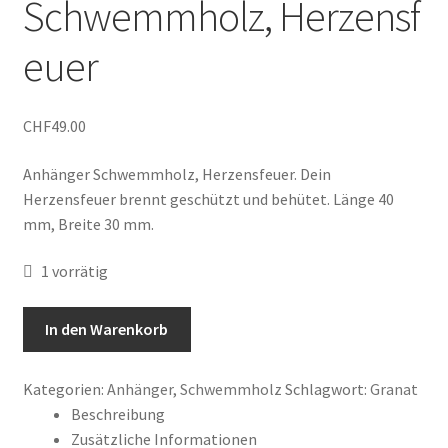
Schwemmholz, Herzensf
Shop
euer
Veranstaltungen
Warenkorb
CHF
49.00
Anhänger Schwemmholz, Herzensfeuer. Dein
Herzensfeuer brennt geschützt und behütet. Länge 40
mm, Breite 30 mm.
1 vorrätig
Anhänger
In den Warenkorb
Schwemmholz, Herzensfeuer
Menge
Kategorien:
Anhänger
,
Schwemmholz
Schlagwort:
Granat
Beschreibung
Zusätzliche Informationen