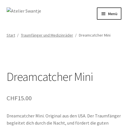
Menü
Start
Start
/
Traumfänger und Medizinräder
/
Dreamcatcher Mini
Dein Weg mit Herz
Kasse
Dreamcatcher Mini
Mein Konto
Räuchern & Trommeln
CHF
15.00
Shop
Dreamcatcher Mini. Original aus den USA. Der Traumfänger
Veranstaltungen
begleitet dich durch die Nacht, und fördert die guten