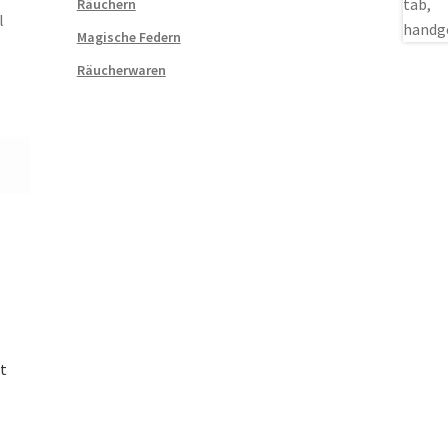
Räuchern
l
Magische Federn
Räucherwaren
t