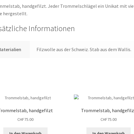
melstab, handgefilzt. Jeder Trommelschlägel ein Unikat mit vie
e hergestellt.
sätzliche Informationen
aterialien
Filzwolle aus der Schweiz. Stab aus dem Wallis.
Trommelstab, handgefilzt
Trommelstab, handgefilz
CHF
75.00
CHF
75.00
In den Warenkorb
In den Warenkorb