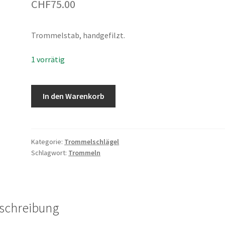
CHF
75.00
Trommelstab, handgefilzt.
1 vorrätig
Trommelstab,
In den Warenkorb
handgefilzt
Menge
Kategorie:
Trommelschlägel
Schlagwort:
Trommeln
schreibung