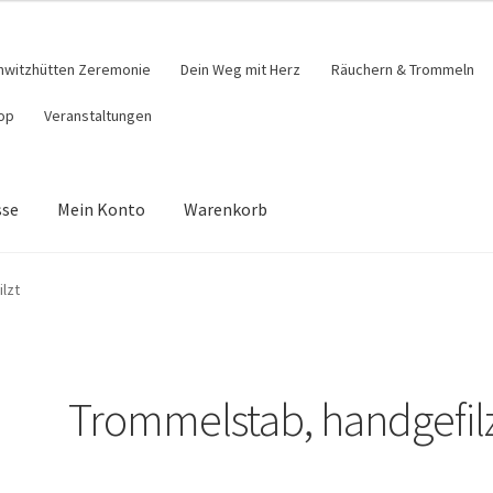
hwitzhütten Zeremonie
Dein Weg mit Herz
Räuchern & Trommeln
op
Veranstaltungen
sse
Mein Konto
Warenkorb
äuchern & Trommeln
Shop
Veranstaltungen
Warenkorb
lzt
Trommelstab, handgefil