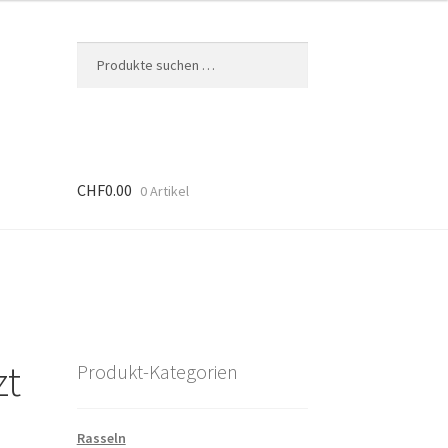
Suche
Suchen
nach:
CHF
0.00
0 Artikel
zt
Produkt-Kategorien
Rasseln